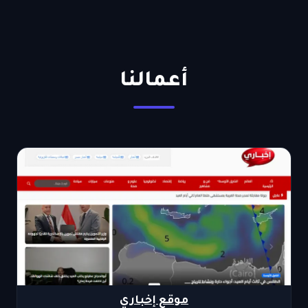
أعمالنا
موقع إخباري