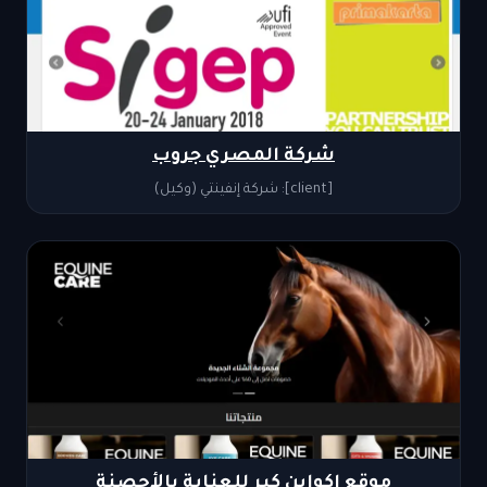
شركة المصري جروب
[client]: شركة إنفينتي (وكيل)
موقع إكواين كير للعناية بالأحصنة