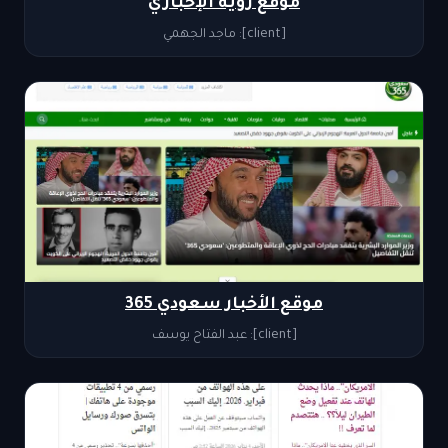
موقع رؤية الإخباري
[client]: ماجد الجهمي
موقع الأخبار سعودي 365
[client]: عبد الفتاح يوسف